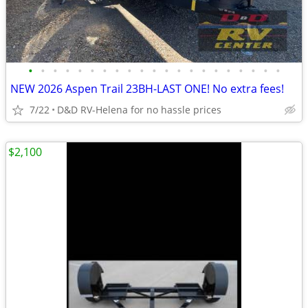
•
•
•
•
•
•
•
•
•
•
•
•
•
•
•
•
•
•
•
•
•
NEW 2026 Aspen Trail 23BH-LAST ONE! No extra fees!
7/22
D&D RV-Helena for no hassle prices
$2,100