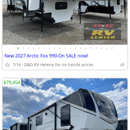
•
•
•
•
•
•
•
•
•
•
•
•
•
•
•
•
•
•
•
New 2027 Arctic Fox 990-On SALE now!
7/16
D&D RV-Helena for no hassle prices
$79,454