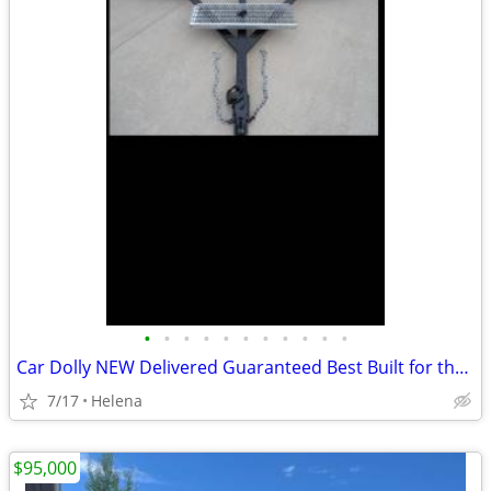
•
•
•
•
•
•
•
•
•
•
•
Car Dolly NEW Delivered Guaranteed Best Built for the Money in U.S.!
7/17
Helena
$95,000