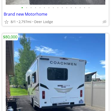
•
•
•
•
•
•
•
•
•
•
•
•
•
•
•
•
Brand new Motorhome
8/1
2,797mi
Deer Lodge
$80,000