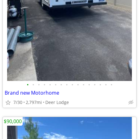
•
•
•
•
•
•
•
•
•
•
•
•
•
•
•
•
Brand new Motorhome
7/30
2,797mi
Deer Lodge
$90,000