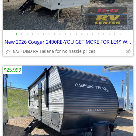
•
•
•
•
•
•
•
•
•
•
•
•
•
•
•
•
•
•
•
•
New 2026 Cougar 2400RE-YOU GET MORE FOR LE$$ WITH COUGAR!
8/3
D&D RV-Helena for no hassle prices
$25,999