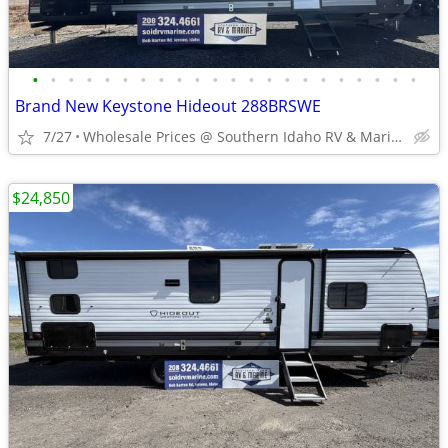
•
•
•
•
•
•
•
•
•
•
•
•
•
•
•
•
•
•
•
•
•
•
Brand New Keystone Hideout 288BRSWE
7/27
Wholesale Prices @ Southern Idaho RV & Marine
$24,850