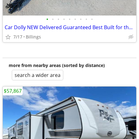
•
•
•
•
•
•
•
•
•
Car Dolly NEW Delivered Guaranteed Best Built for the Money in U.S.!
7/17
Billings
more from nearby areas (sorted by distance)
search a wider area
$57,867