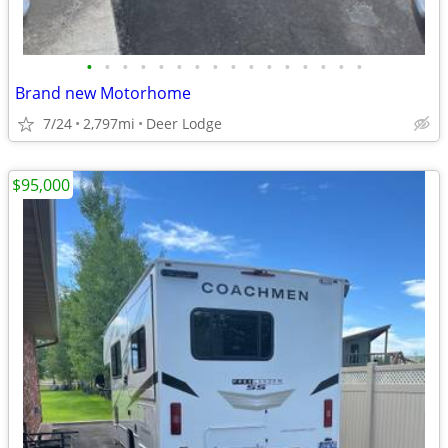
•
•
•
•
•
•
•
•
•
•
•
•
•
•
•
•
Brand new Motorhome
7/24
2,797mi
Deer Lodge
$95,000