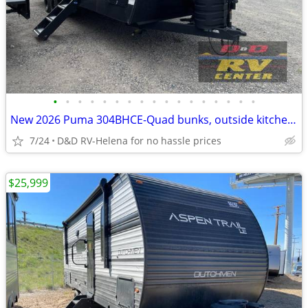
•
•
•
•
•
•
•
•
•
•
•
•
•
•
•
•
•
New 2026 Puma 304BHCE-Quad bunks, outside kitchen and more!
7/24
D&D RV-Helena for no hassle prices
$25,999