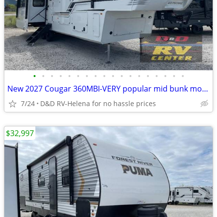
•
•
•
•
•
•
•
•
•
•
•
•
•
•
•
•
•
•
New 2027 Cougar 360MBI-VERY popular mid bunk model with a loft
7/24
D&D RV-Helena for no hassle prices
$32,997