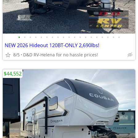
•
•
•
•
•
•
•
•
•
•
•
•
•
•
•
•
•
•
•
NEW 2026 Hideout 120BT-ONLY 2,690lbs!
8/5
D&D RV-Helena for no hassle prices!
$44,552