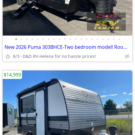
•
•
•
•
•
•
•
•
•
•
•
•
•
•
•
•
•
•
•
•
New 2026 Puma 303BHCE-Two bedroom model! Room for the whole family!
8/3
D&D RV-Helena for no hassle prices!
$14,999