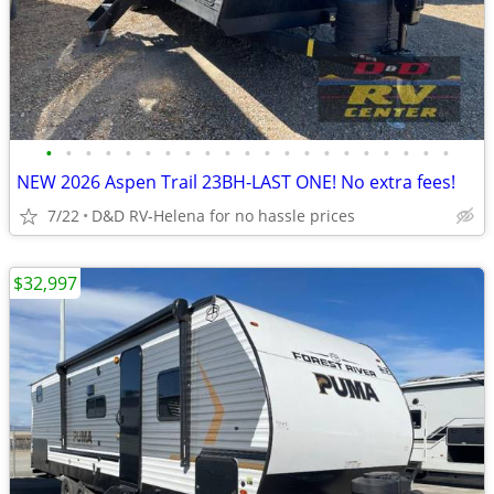
•
•
•
•
•
•
•
•
•
•
•
•
•
•
•
•
•
•
•
•
•
NEW 2026 Aspen Trail 23BH-LAST ONE! No extra fees!
7/22
D&D RV-Helena for no hassle prices
$32,997