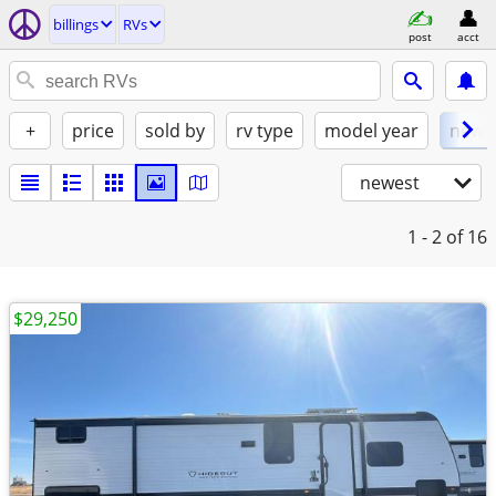
billings
RVs
post
acct
+
price
sold by
rv type
model year
new
newest
1 - 2
of 16
$29,250