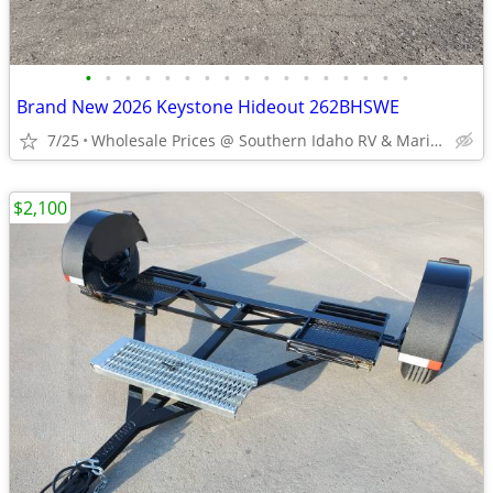
•
•
•
•
•
•
•
•
•
•
•
•
•
•
•
•
•
Brand New 2026 Keystone Hideout 262BHSWE
7/25
Wholesale Prices @ Southern Idaho RV & Marine
$2,100