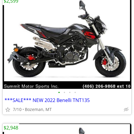
$2,599
•
•
•
•
***SALE*** NEW 2022 Benelli TNT135
7/10
Bozeman, MT
$2,948