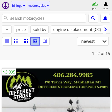
billings
motorcycles
post
acct
+
price
sold by
engine displacement (CC)
st
newest
1 - 2
of 15
$3,995