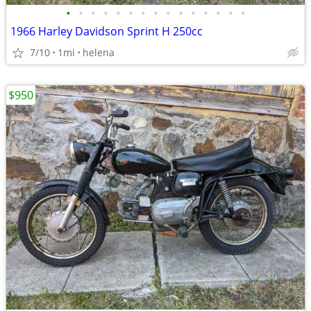
•
•
•
•
•
•
•
•
•
•
•
•
•
•
•
1966 Harley Davidson Sprint H 250cc
7/10
1mi
helena
$950