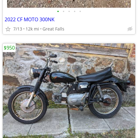
•
•
•
•
•
2022 CF MOTO 300NK
7/13
12k mi
Great Falls
$950