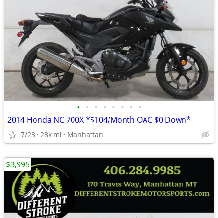
•
•
•
•
•
•
•
•
2014 Honda NC 700X *$104/Month OAC $0 Down*
7/23
28k mi
Manhattan
$3,995