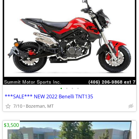
•
•
•
•
***SALE*** NEW 2022 Benelli TNT135
7/10
Bozeman, MT
$3,500