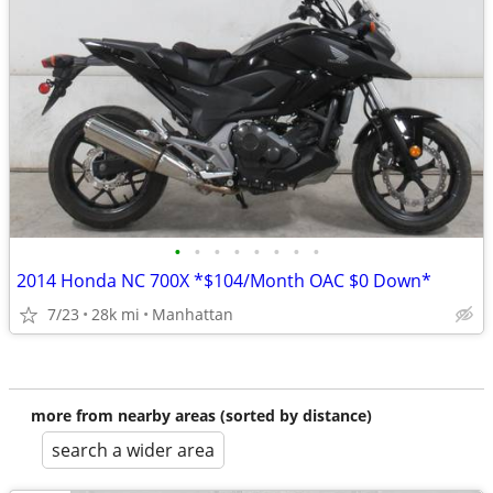
•
•
•
•
•
•
•
•
2014 Honda NC 700X *$104/Month OAC $0 Down*
7/23
28k mi
Manhattan
more from nearby areas (sorted by distance)
search a wider area