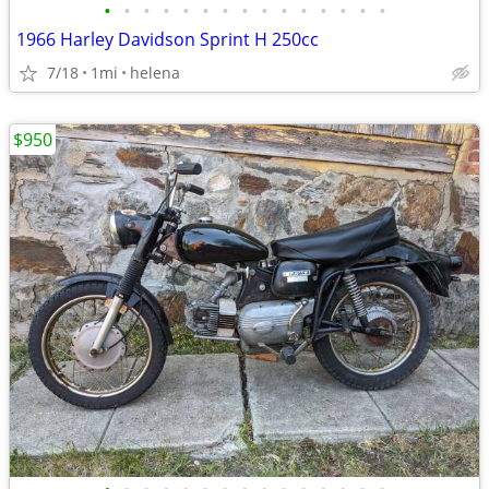
•
•
•
•
•
•
•
•
•
•
•
•
•
•
•
1966 Harley Davidson Sprint H 250cc
7/18
1mi
helena
$950