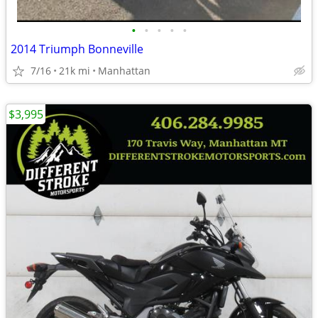
•
•
•
•
•
2014 Triumph Bonneville
7/16
21k mi
Manhattan
$3,995