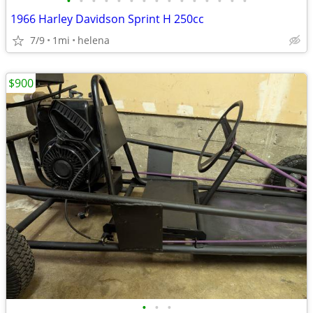
•
•
•
•
•
•
•
•
•
•
•
•
•
•
•
1966 Harley Davidson Sprint H 250cc
7/9
1mi
helena
$900
•
•
•