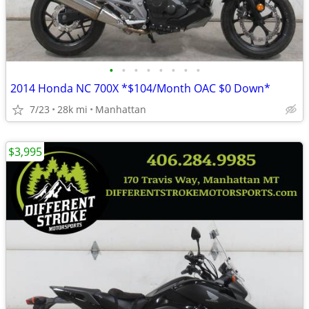
•
•
•
•
•
•
•
•
2014 Honda NC 700X *$104/Month OAC $0 Down*
7/23
28k mi
Manhattan
$3,995