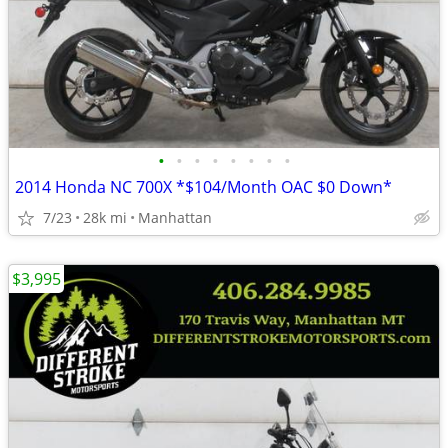
•
•
•
•
•
•
•
•
2014 Honda NC 700X *$104/Month OAC $0 Down*
7/23
28k mi
Manhattan
$3,995