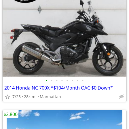
•
•
•
•
•
•
•
•
2014 Honda NC 700X *$104/Month OAC $0 Down*
7/23
28k mi
Manhattan
$2,800