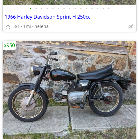
•
•
•
•
•
•
•
•
•
•
•
•
•
•
•
1966 Harley Davidson Sprint H 250cc
8/1
1mi
helena
$950