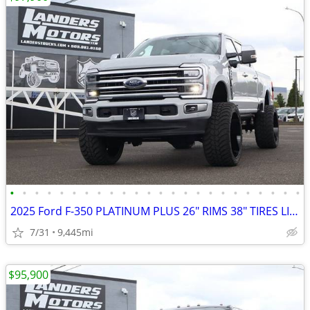
•
•
•
•
•
•
•
•
•
•
•
•
•
•
•
•
•
•
•
•
•
•
•
•
2025 Ford F-350 PLATINUM PLUS 26" RIMS 38" TIRES LIFTED DIESEL TRUC
7/31
9,445mi
$95,900