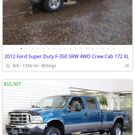
•
•
•
•
•
•
•
•
•
•
•
•
•
•
•
•
•
•
2012 Ford Super Duty F-350 SRW 4WD Crew Cab 172 XL
8/6
135k mi
Billings
$55,997