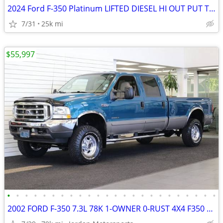
2024 Ford F-350 Platinum LIFTED DIESEL HI OUT PUT TRUCK 4X4 LOADED
7/31
25k mi
$55,997
•
•
•
•
•
•
•
•
•
•
•
•
•
•
•
•
•
•
•
•
•
•
•
•
2002 FORD F-350 7.3L 78K 1-OWNER 0-RUST 4X4 F350 F250 2003 2001 2000