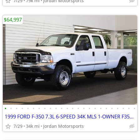
7/29
79k mi
Jordan Motorsports
$64,997
•
•
•
•
•
•
•
•
•
•
•
•
•
•
•
•
•
•
•
•
•
•
•
•
1999 FORD F-350 7.3L 6-SPEED 34K MLS 1-OWNER F350 F250 2000 2001 2002
7/29
34k mi
Jordan Motorsports