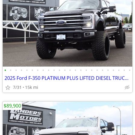
•
•
•
•
•
•
•
•
•
•
•
•
•
•
•
•
•
•
•
•
•
•
•
•
2025 Ford F-350 PLATINUM PLUS LIFTED DIESEL TRUCK 4X4 LOADED
7/31
15k mi
$89,900