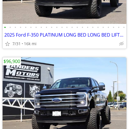
•
•
•
•
•
•
•
•
•
•
•
•
•
•
•
•
•
•
•
•
•
•
•
•
2025 Ford F-350 PLATINUM LONG BED LONG BED LIFTED 37S 4X4 LOADED
7/31
16k mi
$96,900