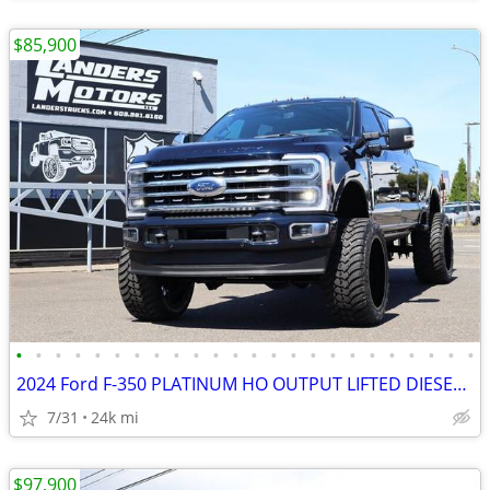
$85,900
•
•
•
•
•
•
•
•
•
•
•
•
•
•
•
•
•
•
•
•
•
•
•
•
2024 Ford F-350 PLATINUM HO OUTPUT LIFTED DIESEL TRUCK 4X4 LOADED
7/31
24k mi
$97,900