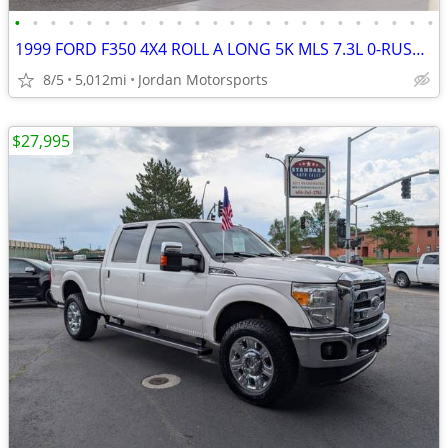
•
•
•
•
•
•
•
•
•
•
•
•
•
•
•
•
•
•
•
•
•
•
•
•
1999 FORD F350 4X4 ROLL A LONG 5K MLS 7.3L 0-RUST F-350 2000 2001 2002
8/5
5,012mi
Jordan Motorsports
$27,995