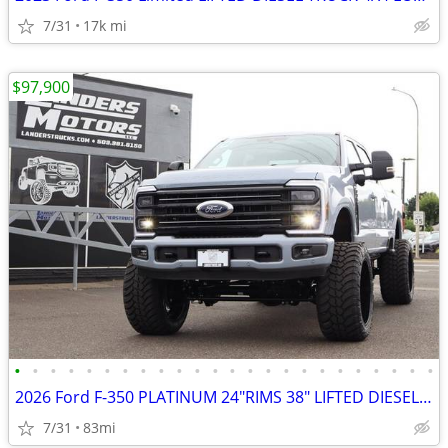
7/31
17k mi
$97,900
•
•
•
•
•
•
•
•
•
•
•
•
•
•
•
•
•
•
•
•
•
•
•
•
2026 Ford F-350 PLATINUM 24"RIMS 38" LIFTED DIESEL TRUCK 4X4 LOADED
7/31
83mi