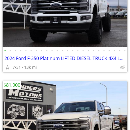
•
•
•
•
•
•
•
•
•
•
•
•
•
•
•
•
•
•
•
•
•
•
•
•
2024 Ford F-350 Platinum LIFTED DIESEL TRUCK 4X4 LOADED
7/31
13k mi
$81,900