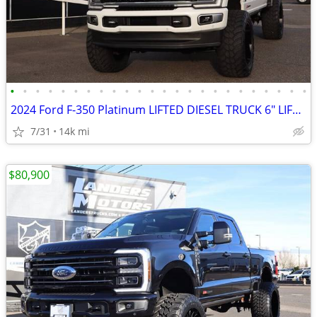
•
•
•
•
•
•
•
•
•
•
•
•
•
•
•
•
•
•
•
•
•
•
•
•
2024 Ford F-350 Platinum LIFTED DIESEL TRUCK 6" LIFT 37S 4X4 LOADED
7/31
14k mi
$80,900