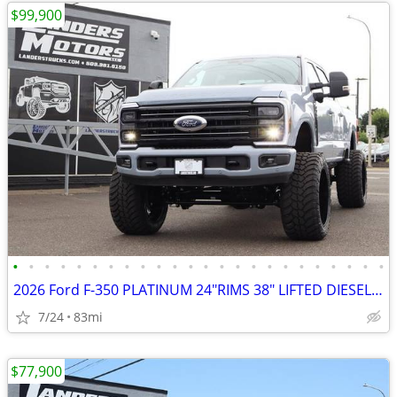
$99,900
•
•
•
•
•
•
•
•
•
•
•
•
•
•
•
•
•
•
•
•
•
•
•
•
2026 Ford F-350 PLATINUM 24"RIMS 38" LIFTED DIESEL TRUCK 4X4 LOADED
7/24
83mi
$77,900