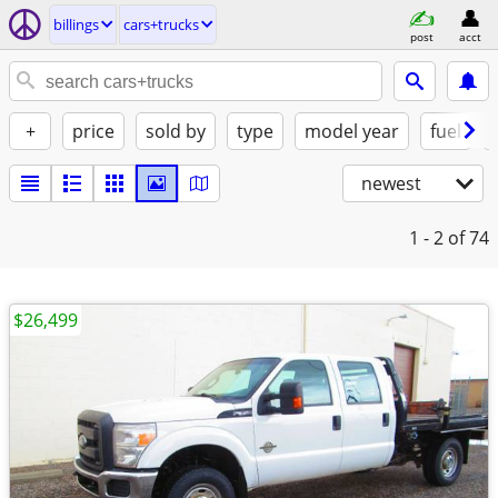
billings
cars+trucks
post
acct
+
price
sold by
type
model year
fuel
newest
1 - 2
of 74
$26,499