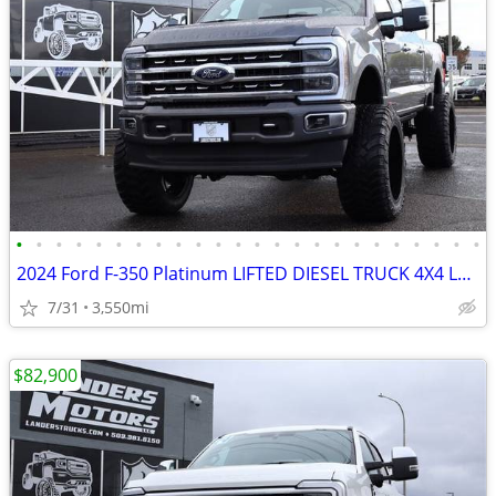
•
•
•
•
•
•
•
•
•
•
•
•
•
•
•
•
•
•
•
•
•
•
•
•
2024 Ford F-350 Platinum LIFTED DIESEL TRUCK 4X4 LOADED
7/31
3,550mi
$82,900