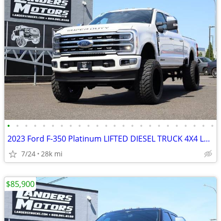
•
•
•
•
•
•
•
•
•
•
•
•
•
•
•
•
•
•
•
•
•
•
•
•
2023 Ford F-350 Platinum LIFTED DIESEL TRUCK 4X4 LOADED
7/24
28k mi
$85,900