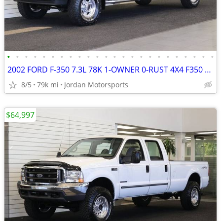
•
•
•
•
•
•
•
•
•
•
•
•
•
•
•
•
•
•
•
•
•
•
•
•
2002 FORD F-350 7.3L 78K 1-OWNER 0-RUST 4X4 F350 F250 2003 2001 2000
8/5
79k mi
Jordan Motorsports
$64,997