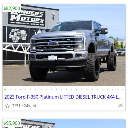
$82,900
•
•
•
•
•
•
•
•
•
•
•
•
•
•
•
•
•
•
•
•
•
•
•
•
2023 Ford F-350 Platinum LIFTED DIESEL TRUCK 4X4 LOADED
7/31
24k mi
$95,900