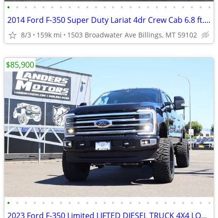
•
•
•
•
•
•
•
•
•
•
•
•
•
•
•
•
•
•
•
•
•
•
•
•
2014 Ford F-350 Super Duty Lariat 4dr Crew Cab 6.8 ft. SB SRW Pickup
8/3
159k mi
1503 Broadwater Ave Billings, MT 59102
$85,900
•
•
•
•
•
•
•
•
•
•
•
•
•
•
•
•
•
•
•
•
•
•
•
•
2023 Ford F-350 Limited LIFTED DIESEL TRUCK 4X4 LOADED