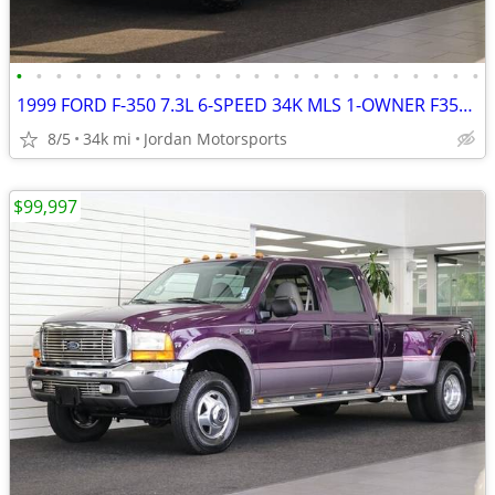
•
•
•
•
•
•
•
•
•
•
•
•
•
•
•
•
•
•
•
•
•
•
•
•
1999 FORD F-350 7.3L 6-SPEED 34K MLS 1-OWNER F350 F250 2000 2001 2002
8/5
34k mi
Jordan Motorsports
$99,997