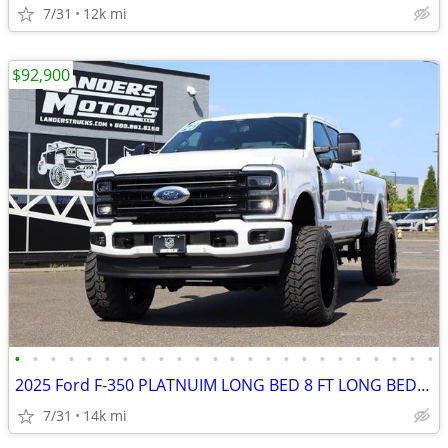
7/31
12k mi
$92,900
•
•
•
•
•
•
•
•
•
•
•
•
•
•
•
•
•
•
•
•
•
•
•
•
2025 Ford F-350 PLATNUIM LONG BED 8 FT LONG BED LIFTED DIESEL 4X4 L
7/31
14k mi