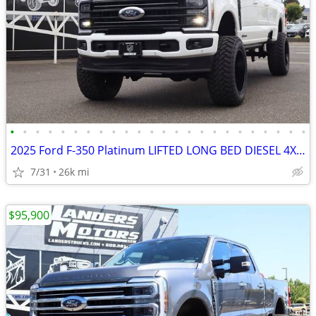
•
•
•
•
•
•
•
•
•
•
•
•
•
•
•
•
•
•
•
•
•
•
•
•
2025 Ford F-350 Platinum LIFTED LONG BED DIESEL 4X4 LOADED
7/31
26k mi
$95,900