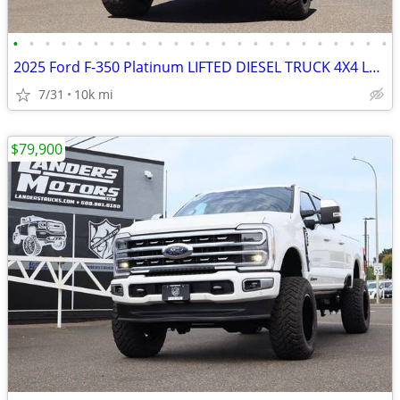
•
•
•
•
•
•
•
•
•
•
•
•
•
•
•
•
•
•
•
•
•
•
•
•
2025 Ford F-350 Platinum LIFTED DIESEL TRUCK 4X4 LOADED
7/31
10k mi
$79,900