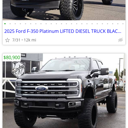
•
•
•
•
•
•
•
•
•
•
•
•
•
•
•
•
•
•
•
•
•
•
•
•
2025 Ford F-350 Platinum LIFTED DIESEL TRUCK BLACK ON BLACK 4X4 LOA
7/31
12k mi
$80,900