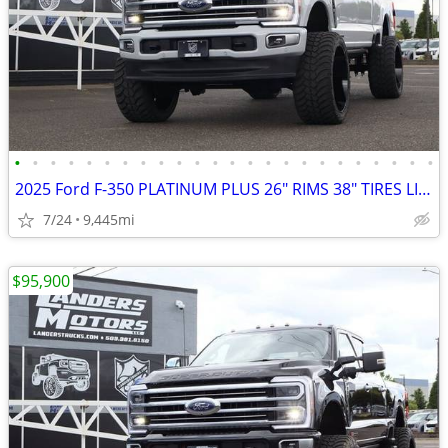
•
•
•
•
•
•
•
•
•
•
•
•
•
•
•
•
•
•
•
•
•
•
•
•
2025 Ford F-350 PLATINUM PLUS 26" RIMS 38" TIRES LIFTED DIESEL TRUC
7/24
9,445mi
$95,900