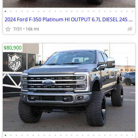
•
•
•
•
•
•
•
•
•
•
•
•
•
•
•
•
•
•
•
•
•
•
•
•
2024 Ford F-350 Platinum HI OUTPUT 6.7L DIESEL 24S AND 38S LOADED
7/31
16k mi
$80,900
•
•
•
•
•
•
•
•
•
•
•
•
•
•
•
•
•
•
•
•
•
•
•
•