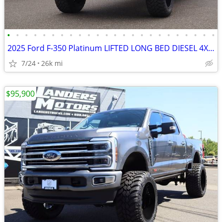
•
•
•
•
•
•
•
•
•
•
•
•
•
•
•
•
•
•
•
•
•
•
•
•
2025 Ford F-350 Platinum LIFTED LONG BED DIESEL 4X4 LOADED
7/24
26k mi
$95,900