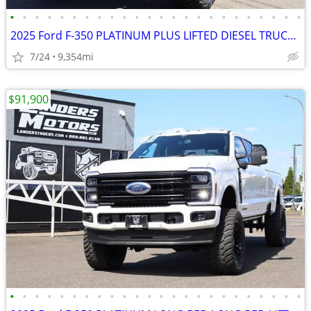
•
•
•
•
•
•
•
•
•
•
•
•
•
•
•
•
•
•
•
•
•
•
•
•
2025 Ford F-350 PLATINUM PLUS LIFTED DIESEL TRUCK 4X4 LOADED
7/24
9,354mi
$91,900
•
•
•
•
•
•
•
•
•
•
•
•
•
•
•
•
•
•
•
•
•
•
•
•