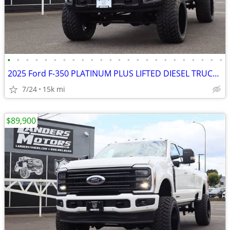
•
•
•
•
•
•
•
•
•
•
•
•
•
•
•
•
•
•
•
•
•
•
•
•
2025 Ford F-350 PLATINUM PLUS LIFTED DIESEL TRUCK 4X4 LOADED
7/24
15k mi
$89,900