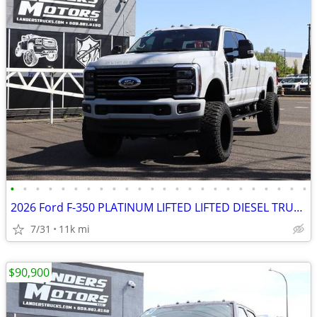
•
•
•
•
•
•
•
•
•
•
•
•
•
•
•
•
•
•
•
•
•
•
•
•
2026 Ford F-350 PLATINUM LIFTED LIFTED DIESEL TRUCK 4X4 LOADED
7/31
11k mi
$90,900