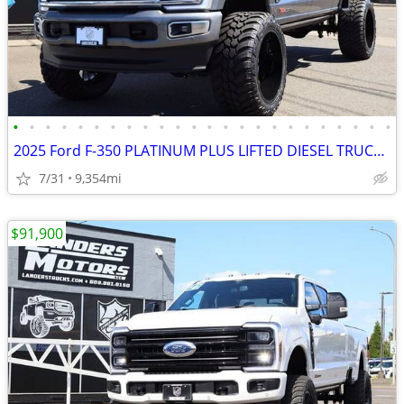
•
•
•
•
•
•
•
•
•
•
•
•
•
•
•
•
•
•
•
•
•
•
•
•
2025 Ford F-350 PLATINUM PLUS LIFTED DIESEL TRUCK 4X4 LOADED
7/31
9,354mi
$91,900