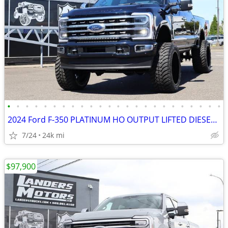
•
•
•
•
•
•
•
•
•
•
•
•
•
•
•
•
•
•
•
•
•
•
•
•
2024 Ford F-350 PLATINUM HO OUTPUT LIFTED DIESEL TRUCK 4X4 LOADED
7/24
24k mi
$97,900